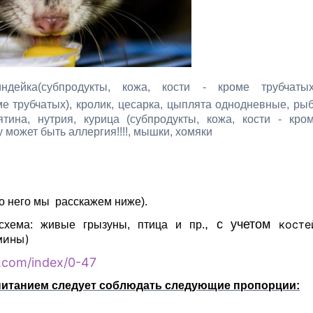
ндейка
(субпродукты, кожа, кости - кроме трубчатых
ме трубчатых)
, кролик, цесарка, цыплята однодневные, ры
ина, нутрия, курица (субпродукты, кожа, кости - кро
у может быть аллергия!!!!, мышки, хомяки
о него мы расскажем ниже).
, с учетом
косте
 схема: живые грызуны, птица и пр.
амины)
s.com/index/0-47
питанием следует соблюдать следующие пропорции: