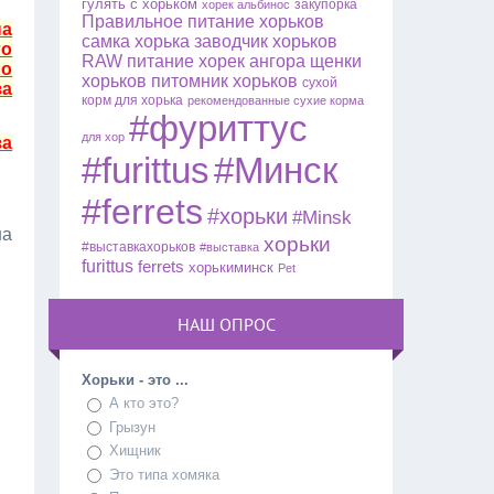
гулять с хорьком
закупорка
хорек альбинос
Правильное питание хорьков
на
самка хорька
заводчик хорьков
го
RAW питание
хорек ангора
щенки
ло
хорьков
питомник хорьков
сухой
за
корм для хорька
рекомендованные сухие корма
#фуриттус
для хор
за
#furittus
#Минск
#ferrets
#хорьки
#Minsk
на
хорьки
#выставкахорьков
#выставка
furittus
ferrets
хорькиминск
Pet
НАШ ОПРОС
Хорьки - это ...
А кто это?
Грызун
Хищник
Это типа хомяка