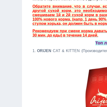
Обратите внимание, что в случае, е
другой сухой корм, это необходимо
смешиваем 1й и 2й сухой корм в раз
100% нового корма. (напр. 1 день 90% 
стулом хорька, он должен быть в норме
Рекомендуем при смене корма давать 
30 мин. до еды) в течение 14 дней.
Топ л
1.
ORIJEN
CAT & KITTEN (Производите