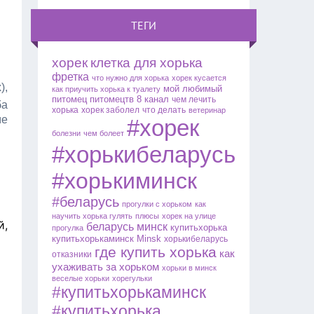
ТЕГИ
хорек
клетка для хорька
фретка
что нужно для хорька
хорек кусается
)
,
мой любимый
как приучить хорька к туалету
питомец
питомецтв
8 канал
чем лечить
ба
хорька
хорек заболел
что делать
ветеринар
ме
#хорек
болезни
чем болеет
#хорькибеларусь
#хорькиминск
#беларусь
прогулки с хорьком
как
научить хорька гулять
плюсы
хорек на улице
й,
беларусь
минск
купитьхорька
прогулка
купитьхорькаминск
Minsk
хорькибеларусь
где купить хорька
как
отказники
ухаживать за хорьком
хорьки в минск
веселые хорьки
хорегульки
#купитьхорькаминск
#купитьхорька