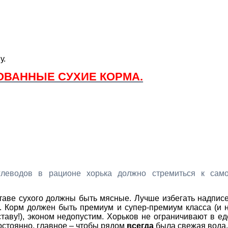
у.
ВАННЫЕ СУХИЕ КОРМА.
глеводов в рационе хорька должно стремиться к сам
ставе сухого должны быть мясные. Лучше избегать надпис
. Корм должен быть премиум и супер-премиум класса (и 
ставу!), эконом недопустим. Хорьков не ограничивают в ед
постоянно, главное – чтобы рядом
всегда
была свежая вода.