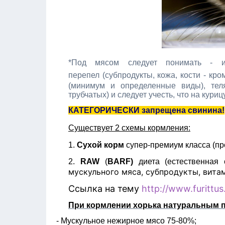
*Под мясом следует понимать - и
перепел
(субпродукты, кожа, кости - кро
(минимум и определенные виды), телят
трубчатых) и следует учесть, что на куриц
КАТЕГОРИЧЕСКИ запрещена свинина!
Существует 2 схемы кормления:
1.
Сухой корм
супер-премиум класса (пр
2.
RAW
(
BARF)
диета (естественная
мускульного мяса, субпродукты, вит
Ссылка на тему
http://www.furittu
При кормлении хорька натуральным 
- Мускульное нежирное мясо 75-80%;