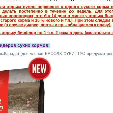
сли хорька нужно перевести с одного сухого корма 
 делать постепенно в течение 2-х недель. Для это
ных пропорциях, что б к 14 дню в миске у хорька бы
старого корма и 10 % нового и т.п.). При этом следим 
 (в случае диареи, рвоты и пр. - обращаемся к врачу).
хорьку биофлор по 1 ч.л. 2 раза в день (желательно 
идеров сухих кормов:
ль:Канада) (для членов БРООЛХ ФУРИТТУС предусмотре