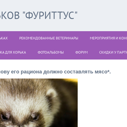
КОВ "ФУРИТТУС"
ЬКАХ
РЕКОМЕНДОВАННЫЕ ВЕТЕРИНАРЫ
МЕРОПРИЯТИЯ И КОН
КА ДЛЯ ХОРЬКА
ФОТОАЛЬБОМЫ
ФОРУМ
СКИДКИ У ПАРТН
снову его рациона должно составлять мясо*.