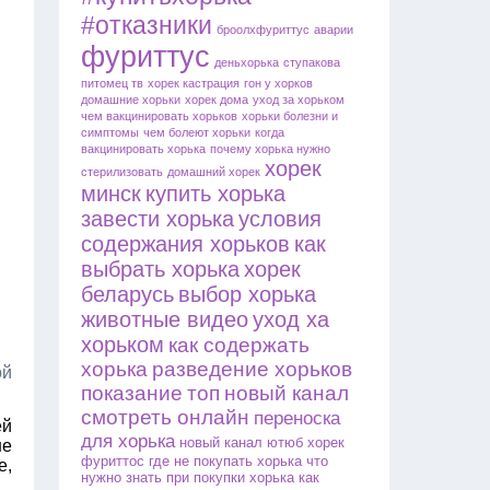
#отказники
броолхфуриттус
аварии
фуриттус
деньхорька
ступакова
питомец тв
хорек кастрация
гон у хорков
домашние хорьки
хорек дома
уход за хорьком
чем вакцинировать хорьков
хорьки болезни и
симптомы
чем болеют хорьки
когда
вакцинировать хорька
почему хорька нужно
хорек
стерилизовать
домашний хорек
минск
купить хорька
завести хорька
условия
содержания хорьков
как
выбрать хорька
хорек
беларусь
выбор хорька
животные видео
уход ха
хорьком
как содержать
хорька
разведение хорьков
ой
показание
топ
новый канал
смотреть онлайн
переноска
ей
для хорька
новый канал ютюб
хорек
не
фуриттос
где не покупать хорька
что
е,
нужно знать при покупки хорька
как