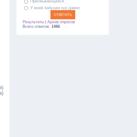
Пресмыкающееся
У моей бабушки кур давил
Результаты
|
Архив опросов
Всего ответов:
1486
я)
а)