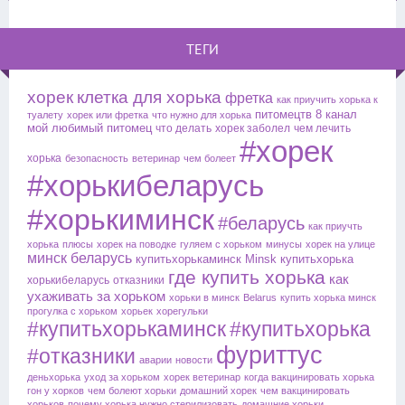
ТЕГИ
хорек
клетка для хорька
фретка
как приучить хорька к
питомецтв
8 канал
туалету
хорек или фретка
что нужно для хорька
мой любимый питомец
что делать
хорек заболел
чем лечить
#хорек
хорька
безопасность
ветеринар
чем болеет
#хорькибеларусь
#хорькиминск
#беларусь
как приучть
хорька
плюсы
хорек на поводке
гуляем с хорьком
минусы
хорек на улице
минск
беларусь
купитьхорькаминск
Minsk
купитьхорька
где купить хорька
как
хорькибеларусь
отказники
ухаживать за хорьком
хорьки в минск
Belarus
купить хорька минск
прогулка с хорьком
хорьек
хорегульки
#купитьхорькаминск
#купитьхорька
фуриттус
#отказники
аварии
новости
деньхорька
уход за хорьком
хорек ветеринар
когда вакцинировать хорька
гон у хорков
чем болеют хорьки
домашний хорек
чем вакцинировать
хорьков
почему хорька нужно стерилизовать
домашние хорьки