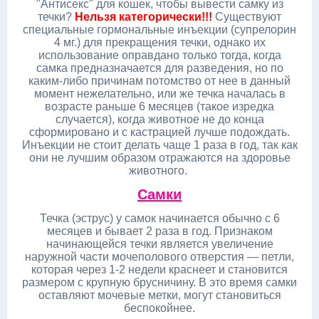
"Антисекс" для кошек, чтобы вывести самку из
течки?
Нельзя категорически!!!
Существуют
специальные гормональные инъекции (супрелорин
4 мг.) для прекращения течки, однако их
использование оправдано только тогда, когда
самка предназначается для разведения, но по
каким-либо причинам потомство от нее в данный
момент нежелательно, или же течка началась в
возрасте раньше 6 месяцев (такое изредка
случается), когда животное не до конца
сформировано и с кастрацией лучше подождать.
Инъекции не стоит делать чаще 1 раза в год, так как
они не лучшим образом отражаются на здоровье
животного.
Самки
Течка (эструс) у самок начинается обычно с 6
месяцев и бывает 2 раза в год. Признаком
начинающейся течки является увеличение
наружной части мочеполового отверстия — петли,
которая через 1-2 недели краснеет и становится
размером с крупную брусничину. В это время самки
оставляют мочевые метки, могут становиться
беспокойнее.