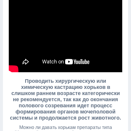
Проводить хирургическую или
химическую кастрацию хорьков в
слишком раннем возрасте категорически
не рекомендуется, так как до окончания
полового созревания идет процесс
формирования органов мочеполовой
системы и продолжается рост животного.
Можно ли давать хорькам препараты типа