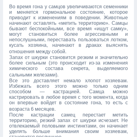
Во время гона у самцов увеличиваются семенники
и меняется гормональное состояние, которое
приводит к изменениям в поведении. Животные
начинают оставлять
«метить территорию». Самцы
бывают беспокойными, все время «ищут самку»,
могут становиться более агрессивными и
непослушными, переставать пользоваться лотком,
кусать хозяина, начинают в драках выяснять
отношения между собой.
Запах от шкурки становится резким и значительно
более сильным (это происходит из-за изменения
химического состава секрета, выделяемого
сальными железами).
Все это доставляет немало хлопот хозяевам.
Избежать всего этого можно только одним
способом — кастрацией. Самца можно
кастрировать в любое время с того момента, когда
он впервые войдет в состояние гона, то есть с
возраста 6 месяцев.
После кастрации самец перестает метить
территорию, резкий запах от шкурки исчезает. Не
отвлекаемый пoлoвыми инcтинктaми, он начинает
уделять больше внимания своим хозяевам,
становится послушнее.