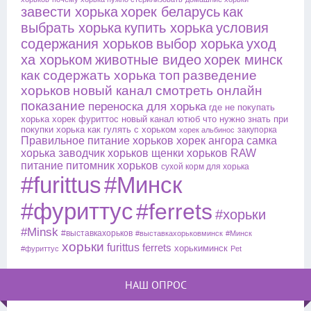
завести хорька
хорек беларусь
как
выбрать хорька
купить хорька
условия
содержания хорьков
выбор хорька
уход
ха хорьком
животные видео
хорек минск
как содержать хорька
топ
разведение
хорьков
новый канал смотреть онлайн
показание
переноска для хорька
где не покупать
хорька
хорек фуриттос
новый канал ютюб
что нужно знать при
покупки хорька
как гулять с хорьком
закупорка
хорек альбинос
Правильное питание хорьков
хорек ангора
самка
хорька
заводчик хорьков
щенки хорьков
RAW
питание
питомник хорьков
сухой корм для хорька
#furittus
#Минск
#фуриттус
#ferrets
#хорьки
#Minsk
#выставкахорьков
#выставкахорьковминск
#Минск
хорьки
furittus
ferrets
хорькиминск
#фуриттус
Pet
НАШ ОПРОС