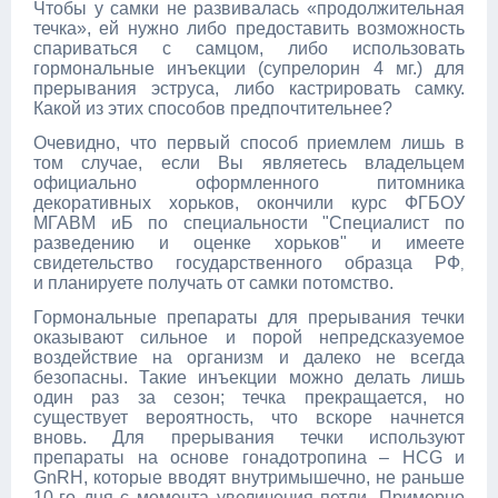
Чтобы у самки не развивалась «продолжительная
течка», ей нужно либо предоставить возможность
спариваться с самцом, либо использовать
гормональные инъекции (супрелорин 4 мг.) для
прерывания эструса, либо кастрировать самку.
Какой из этих способов предпочтительнее?
Очевидно, что первый способ приемлем лишь в
том случае, если Вы являетесь владельцем
официально оформленного питомника
декоративных хорьков, окончили курс ФГБОУ
МГАВМ иБ по специальности "Специалист по
разведению и оценке хорьков" и имеете
свидетельство государственного образца РФ
​,
и
планируете получать от самки потомство.
Гормональные препараты для прерывания течки
оказывают сильное и порой непредсказуемое
воздействие на организм и далеко не всегда
безопасны. Такие инъекции можно делать лишь
один раз за сезон; течка прекращается, но
существует вероятность, что вскоре начнется
вновь. Для прерывания течки используют
препараты на основе гонадотропина – HCG и
GnRH, которые вводят внутримышечно, не раньше
10-го дня с момента увеличения петли. Примерно