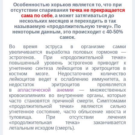
Особенностью хорьков является то, что при
отсутствии спаривания
течка не прекращается
сама по себе
, а может затягиваться до
нескольких месяцев и переходить в так
называемую «продолжительную течку». По
некоторым данным, это происходит с 40-50%
самок.
Во время эструса в организме самки
увеличивается выработка половых гормонов —
эстрогенов. При «продолжительной течке»
повышенный уровень эстрогенов приводит к
угнетению синтеза лейкоцитов и эритроцитов в
костном мозге. Недостаточное количество
лейкоцитов ведет к ослаблению иммунитета, а
недостаток эритроцитов проявляется
в
апластической анемии
— множественных
кровоизлияниях во внутренние органы, которые
часто становятся причиной смерти. Симптомами
«продолжительной течки» являются сильно
угнетенное состояние, часто облысение хвоста и
туловища. При отсутствии лечения
«продолжительная течка» заканчивается
летальным исходом (смерть).