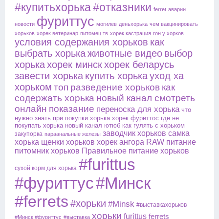
#купитьхорька
#отказники
ferret
аварии
фуриттус
новости
могилев
деньхорька
чем вакцинировать
хорьков
хорек ветеринар
питомец тв
хорек кастрация
гон у хорков
условия содержания хорьков
как
выбрать хорька
животные видео
выбор
хорька
хорек минск
хорек беларусь
завести хорька
купить хорька
уход ха
хорьком
топ
разведение хорьков
как
содержать хорька
новый канал смотреть
онлайн
показание
переноска для хорька
что
нужно знать при покупки хорька
хорек фуриттос
где не
покупать хорька
новый канал ютюб
как гулять с хорьком
заводчик хорьков
самка
закупорка
параанальные железы
хорька
щенки хорьков
хорек ангора
RAW питание
питомник хорьков
Правильное питание хорьков
#furittus
сухой корм для хорька
#фуриттус
#Минск
#ferrets
#хорьки
#Minsk
#выставкахорьков
хорьки
furittus
ferrets
#Минск #фуриттус
#выставка