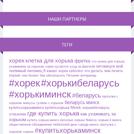
НАШИ ПАРТНЕРЫ
ТЕГИ
хорек
клетка для хорька
фретка
что нужно для хорька
питомецтв
мой
ухаживаем за хорьком
хорек кусается
уход за фреткой
любимый питомец
8 канал
хорек заболел
что делать
чем лечить
хорька
чем болеет
Как обезопасить
Питание
ветеринар
#хорек
#хорькибеларусь
#хорькиминск
#беларусь
прогулки с
беларусь
минск
хорьком
минусы
гуляем с хорьком
купитьхорькаминск
купитьхорька
Minsk
хорькибеларусь
где купить хорька
как ухаживать за
отказники
хорьком
купить хорька минск
веселые хорьки
Belarus
хорьки в минск
общественное объединение любителей
день города минск
прогулка с
#купитьхорькаминск
хорьком
хорьек