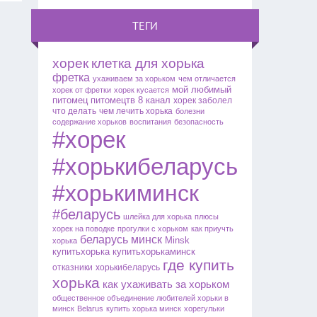
ТЕГИ
хорек
клетка для хорька
фретка
ухаживаем за хорьком
чем отличается
мой любимый
хорек от фретки
хорек кусается
питомец
питомецтв
8 канал
хорек заболел
что делать
чем лечить хорька
болезни
содержание хорьков
воспитания
безопасность
#хорек
#хорькибеларусь
#хорькиминск
#беларусь
шлейка для хорька
плюсы
хорек на поводке
прогулки с хорьком
как приучть
беларусь
минск
Minsk
хорька
купитьхорька
купитьхорькаминск
где купить
отказники
хорькибеларусь
хорька
как ухаживать за хорьком
общественное объединение любителей
хорьки в
минск
Belarus
купить хорька минск
хорегульки