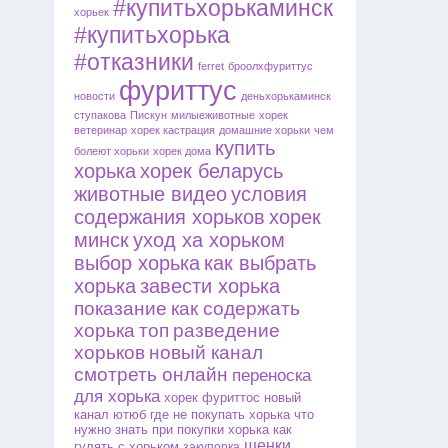
#купитьхорькаминск
хорьек
#купитьхорька
#отказники
ferret
броолхфуриттус
фуриттус
новости
деньхорькаминск
ступакова
Пискун
милыеживотные
хорек
ветеринар
хорек кастрация
домашние хорьки
чем
купить
болеют хорьки
хорек дома
хорька
хорек беларусь
животные видео
условия
содержания хорьков
хорек
минск
уход ха хорьком
выбор хорька
как выбрать
хорька
завести хорька
показание
как содержать
хорька
топ
разведение
хорьков
новый канал
смотреть онлайн
переноска
для хорька
хорек фуриттос
новый
канал ютюб
где не покупать хорька
что
нужно знать при покупки хорька
как
щенки
гулять с хорьком
закупорка