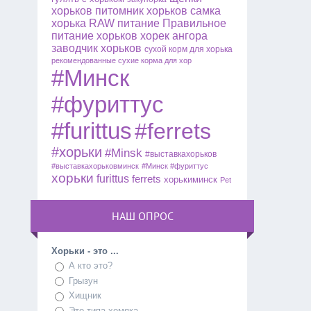
хорьков
питомник хорьков
самка
хорька
RAW питание
Правильное
питание хорьков
хорек ангора
заводчик хорьков
сухой корм для хорька
рекомендованные сухие корма для хор
#Минск
#фуриттус
#furittus
#ferrets
#хорьки
#Minsk
#выставкахорьков
#выставкахорьковминск
#Минск #фуриттус
хорьки
furittus
ferrets
хорькиминск
Pet
НАШ ОПРОС
Хорьки - это ...
А кто это?
Грызун
Хищник
Это типа хомяка