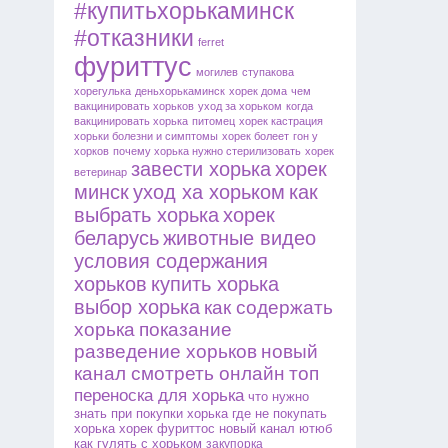
#купитьхорькаминск
#отказники
ferret
фуриттус
могилев
ступакова
хорегулька
деньхорькаминск
хорек дома
чем
вакцинировать хорьков
уход за хорьком
когда
вакцинировать хорька
питомец
хорек кастрация
хорьки болезни и симптомы
хорек болеет
гон у
хорков
почему хорька нужно стерилизовать
хорек
завести хорька
хорек
ветеринар
минск
уход ха хорьком
как
выбрать хорька
хорек
беларусь
животные видео
условия содержания
хорьков
купить хорька
выбор хорька
как содержать
хорька
показание
разведение хорьков
новый
канал смотреть онлайн
топ
переноска для хорька
что нужно
знать при покупки хорька
где не покупать
хорька
хорек фуриттос
новый канал ютюб
как гулять с хорьком
закупорка