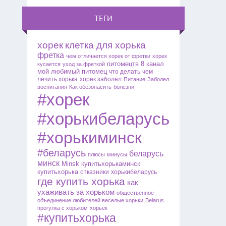
ТЕГИ
хорек
клетка для хорька
фретка
чем отличается хорек от фретки
хорек
питомецтв
8 канал
кусается
уход за фреткой
мой любимый питомец
что делать
чем
лечить хорька
хорек заболел
Питание
Заболел
воспитания
Как обезопасить
болезни
#хорек
#хорькибеларусь
#хорькиминск
#беларусь
беларусь
плюсы
минусы
минск
Minsk
купитьхорькаминск
купитьхорька
отказники
хорькибеларусь
где купить хорька
как
ухаживать за хорьком
общественное
объединение любителей
веселые хорьки
Belarus
прогулка с хорьком
хорьек
#купитьхорька