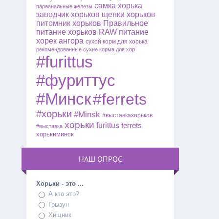
самка хорька
параанальные железы
заводчик хорьков
щенки хорьков
питомник хорьков
Правильное
питание хорьков
RAW питание
хорек ангора
сухой корм для хорька
рекомендованные сухие корма для хор
#furittus
#фуриттус
#Минск
#ferrets
#хорьки
#Minsk
#выставкахорьков
хорьки
furittus
ferrets
#выставка
хорькиминск
НАШ ОПРОС
Хорьки - это ...
А кто это?
Грызун
Хищник