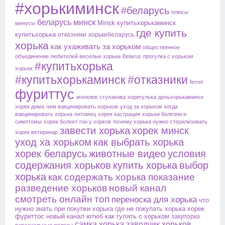
#хорькиминск
#беларусь
плюсы
беларусь
минск
Minsk
купитьхорькаминск
минусы
где купить
купитьхорька
отказники
хорькибеларусь
хорька
как ухаживать за хорьком
общественное
объединение любителей
веселые хорьки
Belarus
прогулка с хорьком
#купитьхорька
хорьек
#купитьхорькаминск
#отказники
ferret
фуриттус
могилев
ступакова
хорегулька
деньхорькаминск
хорек дома
чем вакцинировать хорьков
уход за хорьком
когда
вакцинировать хорька
питомец
хорек кастрация
хорьки болезни и
симптомы
хорек болеет
гон у хорков
почему хорька нужно стерилизовать
завести хорька
хорек минск
хорек ветеринар
уход ха хорьком
как выбрать хорька
хорек беларусь
животные видео
условия
содержания хорьков
купить хорька
выбор
хорька
как содержать хорька
показание
разведение хорьков
новый канал
смотреть онлайн
топ
переноска для хорька
что
нужно знать при покупки хорька
где не покупать хорька
хорек
фуриттос
новый канал ютюб
как гулять с хорьком
закупорка
самка хорька
заводчик хорьков