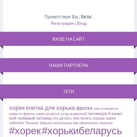
Приветствую Вас
,
Гость
!
Регистрация
|
Вход
ВХОД НА САЙТ
НАШИ ПАРТНЕРЫ
ТЕГИ
хорек
клетка для хорька
фретка
чем отличается
питомецтв
8 канал
хорек от фретки
хорек кусается
уход за фреткой
мой любимый питомец
что делать
чем лечить хорька
хорек
заболел
Питание
Заболел
воспитания
Как обезопасить
болезни
#хорек
#хорькибеларусь