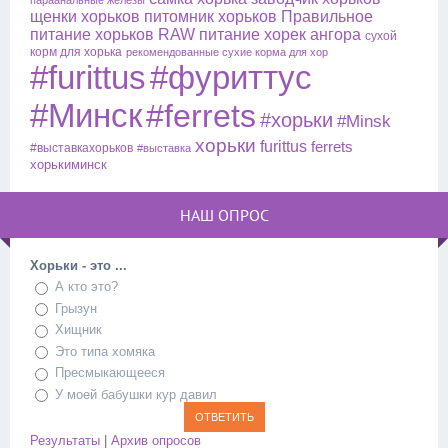
параанальные железы
щенки хорьков
питомник хорьков
Правильное
питание хорьков
RAW питание
хорек ангора
сухой
корм для хорька
рекомендованные сухие корма для хор
#furittus
#фуриттус
#Минск
#ferrets
#хорьки
#Minsk
хорьки
furittus
ferrets
#выставкахорьков
#выставка
хорькиминск
НАШ ОПРОС
Хорьки - это ...
А кто это?
Грызун
Хищник
Это типа хомяка
Пресмыкающееся
У моей бабушки кур давил
Результаты
|
Архив опросов