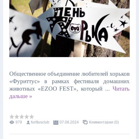
Общественное объединение любителей хорьков
«Фуриттус» в рамках фестиваля домашних
животных «
EZOO
FEST
», который
...
Читать
дальше »
979
furittusclub
07.08.2024
Комментарии (0)