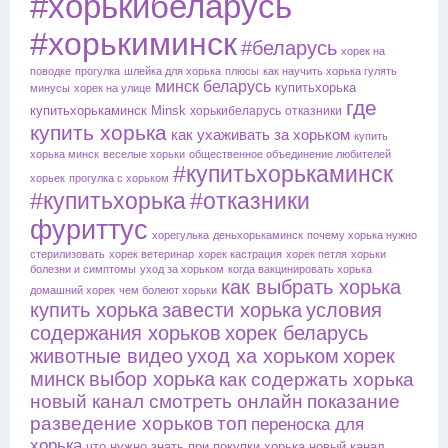
#хорькибеларусь
#хорькиминск
#беларусь
хорек на
поводке
прогулка
шлейка для хорька
плюсы
как научить хорька гулять
минск
беларусь
купитьхорька
минусы
хорек на улице
где
купитьхорькаминск
Minsk
хорькибеларусь
отказники
купить хорька
как ухаживать за хорьком
купить
хорька минск
веселые хорьки
общественное объединение любителей
#купитьхорькаминск
хорьек
прогулка с хорьком
#купитьхорька
#отказники
фуриттус
хорегулька
деньхорькаминск
почему хорька нужно
стерилизовать
хорек ветеринар
хорек кастрация
хорек петля
хорьки
болезни и симптомы
уход за хорьком
когда вакцинировать хорька
как выбрать хорька
домашний хорек
чем болеют хорьки
купить хорька
завести хорька
условия
содержания хорьков
хорек беларусь
животные видео
уход ха хорьком
хорек
минск
выбор хорька
как содержать хорька
новый канал смотреть онлайн
показание
разведение хорьков
топ
переноска для
хорька
что нужно знать при покупки хорька
новый канал