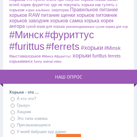
ютюб
хорек фуриттос
где не покупать хорька
как гулять с
Правильное питание
хорьком
закупорка
хорек альбинос
хорьков
RAW питание
щенки хорьков
питомник
хорьков
заводчик хорьков
самка хорька
хорек
ангора
сухой корм для хорька
рекомендованные сухие корма для хор
#Минск
#фуриттус
#furittus
#ferrets
#хорьки
#Minsk
хорьки
furittus
ferrets
#выставкахорьков
#Минск #фуриттус
хорькиминск
funny animal video
НАШ ОПРОС
Хорьки - это ...
А кто это?
Грызун
Хищник
Это типа хомяка
Пресмыкающееся
У моей бабушки кур давил