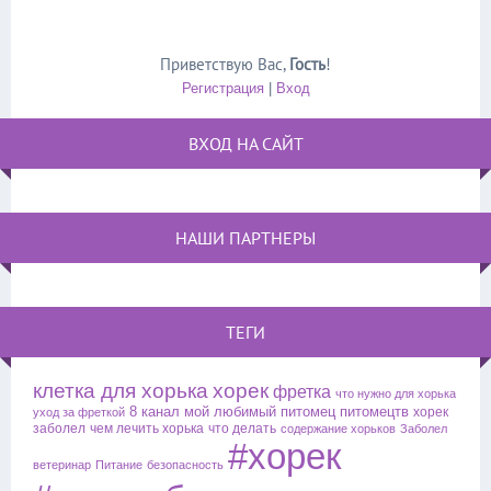
Приветствую Вас
,
Гость
!
Регистрация
|
Вход
ВХОД НА САЙТ
НАШИ ПАРТНЕРЫ
ТЕГИ
клетка для хорька
хорек
фретка
что нужно для хорька
8 канал
мой любимый питомец
питомецтв
хорек
уход за фреткой
заболел
чем лечить хорька
что делать
содержание хорьков
Заболел
#хорек
ветеринар
Питание
безопасность