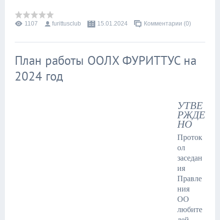
1107
furittusclub
15.01.2024
Комментарии (0)
План работы ООЛХ ФУРИТТУС на
2024 год
УТВЕ
РЖДЕ
НО
Проток
ол
заседан
ия
Правле
ния
ОО
любите
лей