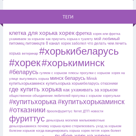
ТЕГИ
клетка для хорька
хорек
фретка
хорек или фретка
мой любимый
ухаживаем за хорьком
как приучить хорька к туалету
питомец
питомецтв
8 канал
хорек заболел
что делать
чем лечить
#хорькибеларусь
хорька
ветеринар
#хорек
#хорькиминск
#беларусь
гуляем с хорьком
плюсы
прогулки с хорьком
хорек на
минск
беларусь
Minsk
улице
выгуливать хорька
купитьхорькаминск
купитьхорька
хорькибеларусь
отказники
где купить хорька
как ухаживать за хорьком
общественное объединение любителей
прогулка с хорьком
хорегульки
#купитьхорька
#купитьхорькаминск
#отказники
броолхфуриттус
ferret
ДТП
новости
фуриттус
деньхорька
могилев
милыеживотные
деньхорькаминск
почему хорька нужно стерилизовать
уход за хорьком
болезни хорьков
когда вакцинировать хорька
хорек петля
хорек болеет