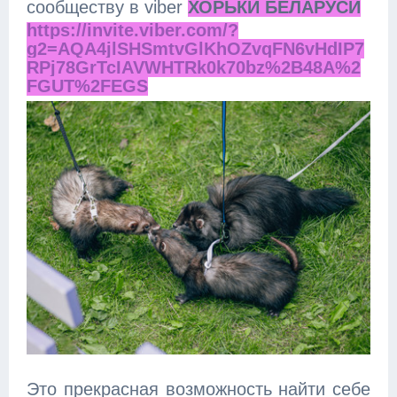
сообществу в viber
ХОРЬКИ БЕЛАРУСИ
https://invite.viber.com/?
g2=AQA4jlSHSmtvGlKhOZvqFN6vHdIP7
RPj78GrTcIAVWHTRk0k70bz%2B48A%2
FGUT%2FEGS
Это прекрасная возможность найти себе