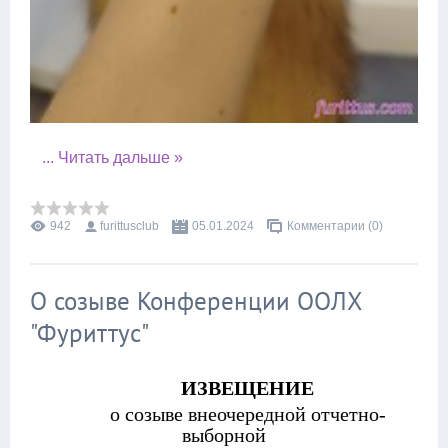
...
Читать дальше »
942
furittusclub
05.01.2024
Комментарии (0)
О созыве Конференции ООЛХ
"Фуриттус"
ИЗВЕЩЕНИЕ
о созыве внеочередной отчетно-
выборной