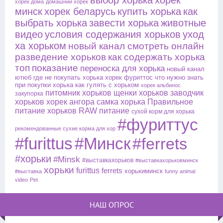
выбор хорька
хорек
хорек дома
домашний хорек
минск
хорек беларусь
купить хорька
как
выбрать хорька
завести хорька
животные
видео
условия содержания хорьков
уход
ха хорьком
новый канал смотреть онлайн
разведение хорьков
как содержать хорька
топ
показание
переноска для хорька
новый канал
ютюб
где не покупать хорька
хорек фуриттос
что нужно знать
при покупки хорька
как гулять с хорьком
хорек альбинос
питомник хорьков
щенки хорьков
заводчик
закупорка
хорьков
хорек ангора
самка хорька
Правильное
питание хорьков
RAW питание
сухой корм для хорька
#фуриттус
рекомендованные сухие корма для хор
#furittus
#Минск
#ferrets
#хорьки
#Minsk
#выставкахорьков
#выставкахорьковминск
хорьки
furittus
ferrets
хорькиминск
#выставка
funny animal
video
Pet
НАШ ОПРОС