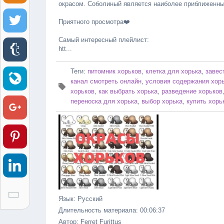
окрасом. Соболиный является наиболее приближенны
Приятного просмотра❤️
Самый интересный плейлист:
htt...
Теги
:
питомник хорьков
,
клетка для хорька
,
завес
канал смотреть онлайн
,
условия содержания хор
хорьков
,
как выбрать хорька
,
разведение хорьков
переноска для хорька
,
выбор хорька
,
купить хорь
Язык
: Русский
Длительность материала
: 00:06:37
Автор
: Ferret Furittus