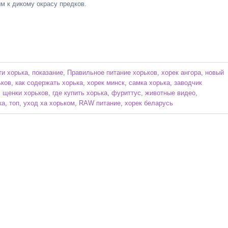
м к дикому окрасу предков.
ти хорька
,
показание
,
Правильное питание хорьков
,
хорек ангора
,
новый
ьков
,
как содержать хорька
,
хорек минск
,
самка хорька
,
заводчик
,
щенки хорьков
,
где купить хорька
,
фуриттус
,
животные видео
,
ка
,
топ
,
уход ха хорьком
,
RAW питание
,
хорек беларусь