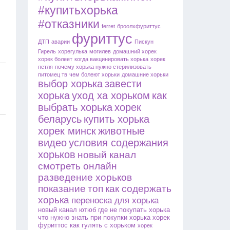
#купитьхорька
#отказники
ferret
броолхфуриттус
фуриттус
ДТП
аварии
Пискун
Гирель
хорегулька
могилев
домашний хорек
хорек болеет
когда вакцинировать хорька
хорек
петля
почему хорька нужно стерилизовать
питомец тв
чем болеют хорьки
домашние хорьки
выбор хорька
завести
хорька
уход ха хорьком
как
выбрать хорька
хорек
беларусь
купить хорька
хорек минск
животные
видео
условия содержания
хорьков
новый канал
смотреть онлайн
разведение хорьков
показание
топ
как содержать
хорька
переноска для хорька
новый канал ютюб
где не покупать хорька
что нужно знать при покупки хорька
хорек
фуриттос
как гулять с хорьком
хорек