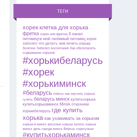
ТЕГИ
хорек
клетка для хорька
фретка
8 канал
хорек или фретка
питомецтв
мой любимый питомец
хорек
заболел
что делать
чем лечить хорька
болезни
Заболел
воспитания
Как обезопасить
содержание хорьков
#хорькибеларусь
#хорек
#хорькиминск
#беларусь
плюсы
как научить хорька
беларусь
минск
купитьхорька
гулять
купитьхорькаминск
Minsk
отказники
где купить
хорькибеларусь
хорька
как ухаживать за хорьком
хорьки в минск
веселые хорьки
купить хорька
минск
день города минск
Belarus
хорегульки
#купитьхорькаминск