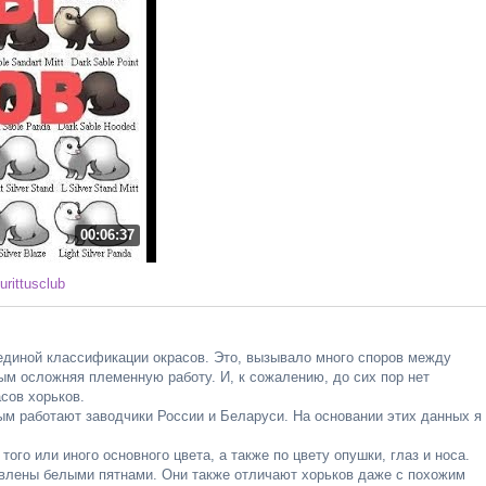
00:06:37
furittusclub
единой классификации окрасов. Это, вызывало много споров между
ым осложняя племенную работу. И, к сожалению, до сих пор нет
сов хорьков.
ым работают заводчики России и Беларуси. На основании этих данных я
го или иного основного цвета, а также по цвету опушки, глаз и носа.
влены белыми пятнами. Они также отличают хорьков даже с похожим