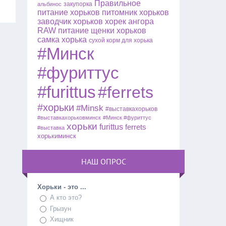
Правильное
закупорка
альбинос
питание хорьков
питомник хорьков
заводчик хорьков
хорек ангора
RAW питание
щенки хорьков
самка хорька
сухой корм для хорька
#Минск
#фуриттус
#furittus
#ferrets
#хорьки
#Minsk
#выставкахорьков
#выставкахорьковминск
#Минск #фуриттус
хорьки
furittus
ferrets
#выставка
хорькиминск
НАШ ОПРОС
Хорьки - это ...
А кто это?
Грызун
Хищник